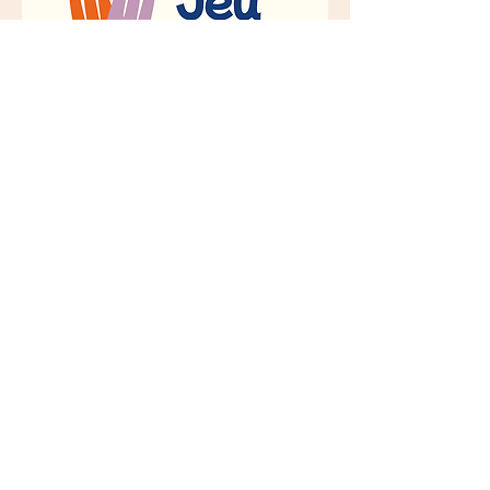
Handicap /
Jeu me pause
Po
ur plus d'informations appeler
06.75.69.42.51