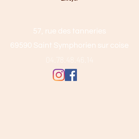
57, rue des tanneries
69590 Saint Symphorien sur coise
04.78.48.46.14
©2020 par CENTRE SOCIOCULTUREL ARCHIPEL