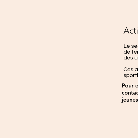
Act
Le se
de te
des a
Ces ac
sport
Pour e
contac
jeunes