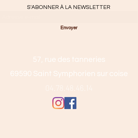
S'ABONNER À LA NEWSLETTER
Envoyer
57, rue des tanneries
69590 Saint Symphorien sur coise
04.78.48.46.14
©2020 par CENTRE SOCIOCULTUREL ARCHIPEL