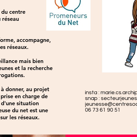
 du centre
u réseau
nforme, accompagne,
les réseaux.
eillance mais bien
unes et la recherche
rogations.
 à donner, au projet
insta : marie.cs.archi
 prise en charge de
snap : secteurjeunes
n d'une situation
jeunesse@centresocia
use du net est une
06 73 61 90 51
sur les réseaux.